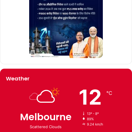
Weather
12
℃
Melbourne
13º - 8º
89%
9.24 km/h
Scattered Clouds