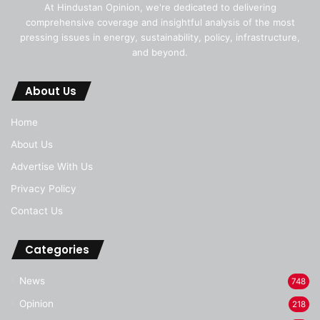
At Hindustan Opinion, we're dedicated to delivering
comprehensive coverage and insightful analysis of the most
pressing issues in energy, sustainability, policy, infrastructure,
and beyond.
About Us
Home
About Us
Advertise With Us
Privacy Policy
Contact Us
Categories
News
748
Opinion
218