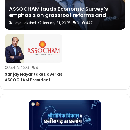
ASSOCHAM lauds Economic Survey’s
emphasis on grassroot reforms and
deregulations
Jaya Lakshmi
January 31, 2025
0
447
April 3, 2024
0
Sanjay Nayar takes over as
ASSOCHAM President