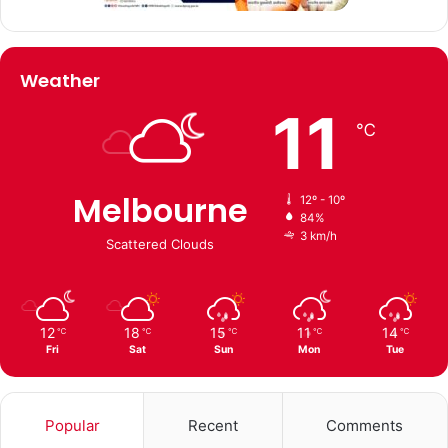
Weather
11
℃
Melbourne
12º - 10º
84%
3 km/h
Scattered Clouds
12
18
15
11
14
℃
℃
℃
℃
℃
Fri
Sat
Sun
Mon
Tue
Popular
Recent
Comments