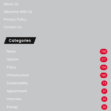
About Us
Advertise With Us
Privacy Policy
Contact Us
Categories
News
748
Opinion
217
Policy
159
Infrastructure
140
Sustainability
73
Appointment
37
Interview
35
Energy
30