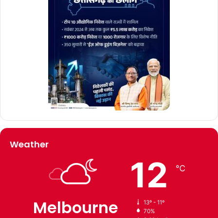
Weather
12
℃
Melbourne
13º - 11º
70%