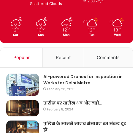
2.68 km/h
Scattered Clouds
12
13
12
12
13
℃
℃
℃
℃
℃
Sat
Sun
Mon
Tue
Wed
Popular
Recent
Comments
AI-powered Drones for Inspection in
Works for Delhi Metro
February 28, 2025
तारीख पर तारीख अब और नहीं…
February 8, 2024
पुलिस के सामने मानव संसाधन का संकट दूर
हो