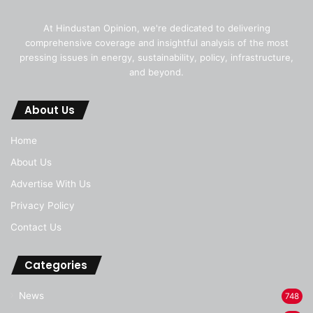
At Hindustan Opinion, we're dedicated to delivering
comprehensive coverage and insightful analysis of the most
pressing issues in energy, sustainability, policy, infrastructure,
and beyond.
About Us
Home
About Us
Advertise With Us
Privacy Policy
Contact Us
Categories
News
748