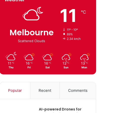
11
℃
Melbourne
11º - 10º
89%
2.34 km/h
Scattered Clouds
11
16
16
12
13
℃
℃
℃
℃
℃
Thu
Fri
Sat
Sun
Mon
Popular
Recent
Comments
AI-powered Drones for