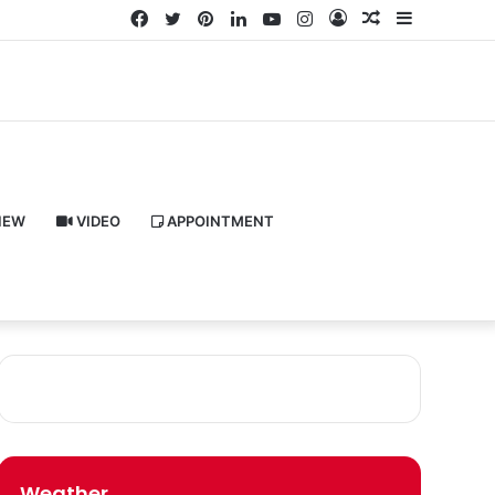
Facebook
Twitter
Pinterest
LinkedIn
YouTube
Instagram
Log
Random
Sidebar
In
Article
IEW
VIDEO
APPOINTMENT
Weather