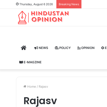
Thursday, August 6 2026
Breaking News
HOME
NEWS
POLICY
OPINION
E
E-MAGZINE
Home
/
Rajasv
Rajasv