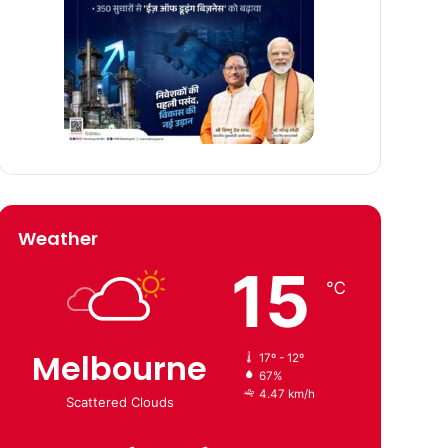
Weather
15
℃
Melbourne
17º - 12º
67%
4.47 km/h
Scattered Clouds