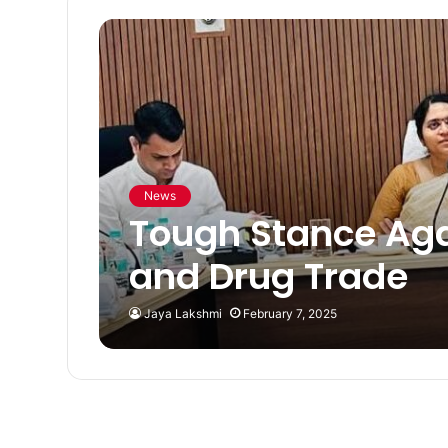
News
Tough Stance Agai
and Drug Trade
Jaya Lakshmi
February 7, 2025