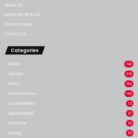
About Us
Advertise With Us
Privacy Policy
Contact Us
Categories
News
748
Opinion
218
Policy
160
Infrastructure
140
Sustainability
73
Appointment
37
Interview
35
Energy
30