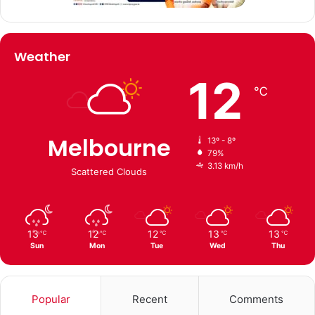
Weather
12
℃
Melbourne
13º - 8º
79%
3.13 km/h
Scattered Clouds
13
12
12
13
13
℃
℃
℃
℃
℃
Sun
Mon
Tue
Wed
Thu
Popular
Recent
Comments