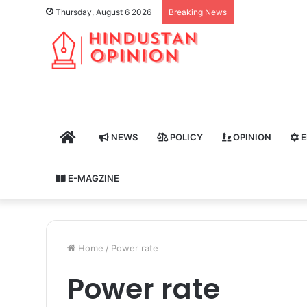
Thursday, August 6 2026
Breaking News
HOME
NEWS
POLICY
OPINION
E
E-MAGZINE
Home
/
Power rate
Power rate