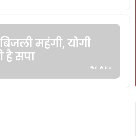
बिजली महंगी, योगी
 है सपा
0
104