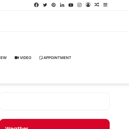
Facebook
Twitter
Pinterest
LinkedIn
YouTube
Instagram
Log
Random
Sidebar
In
Article
IEW
VIDEO
APPOINTMENT
Weather