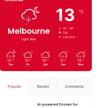
13
℃
Melbourne
14º - 10º
73%
1.34 km/h
Light Rain
13
16
16
12
13
℃
℃
℃
℃
℃
Thu
Fri
Sat
Sun
Mon
Popular
Recent
Comments
AI-powered Drones for