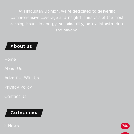
At Hindustan Opinion, we're dedicated to delivering
comprehensive coverage and insightful analysis of the most
pressing issues in energy, sustainability, policy, infrastructure,
and beyond.
About Us
Home
About Us
Advertise With Us
Privacy Policy
Contact Us
Categories
News
746