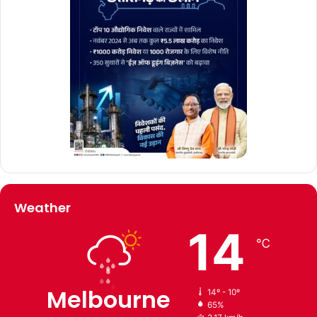
Weather
14
℃
Melbourne
14º - 10º
65%