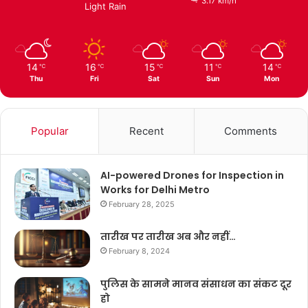
3.17 km/h
Light Rain
14
16
15
11
14
℃
℃
℃
℃
℃
Thu
Fri
Sat
Sun
Mon
Popular
Recent
Comments
AI-powered Drones for Inspection in
Works for Delhi Metro
February 28, 2025
तारीख पर तारीख अब और नहीं…
February 8, 2024
पुलिस के सामने मानव संसाधन का संकट दूर
हो