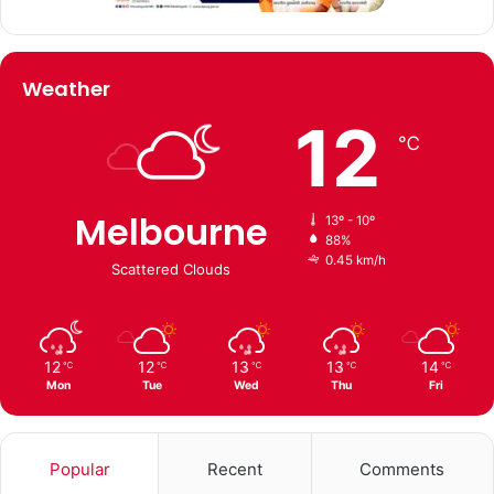
Weather
12
℃
Melbourne
13º - 10º
88%
0.45 km/h
Scattered Clouds
12
12
13
13
14
℃
℃
℃
℃
℃
Mon
Tue
Wed
Thu
Fri
Popular
Recent
Comments