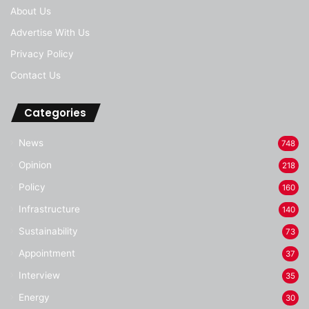
About Us
Advertise With Us
Privacy Policy
Contact Us
Categories
News
748
Opinion
218
Policy
160
Infrastructure
140
Sustainability
73
Appointment
37
Interview
35
Energy
30