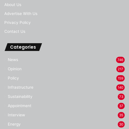
About Us
Advertise With Us
Privacy Policy
Contact Us
Categories
News
746
Opinion
217
Policy
159
Infrastructure
140
Sustainability
73
Appointment
37
Interview
35
Energy
30