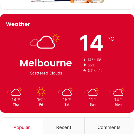
Weather
14
℃
Melbourne
14º - 10º
55%
3.7 km/h
Scattered Clouds
14
16
15
11
14
℃
℃
℃
℃
℃
Thu
Fri
Sat
Sun
Mon
Popular
Recent
Comments