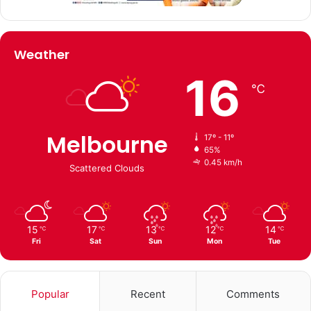
Weather
16
℃
Melbourne
17º - 11º
65%
0.45 km/h
Scattered Clouds
15
17
13
12
14
℃
℃
℃
℃
℃
Fri
Sat
Sun
Mon
Tue
Popular
Recent
Comments