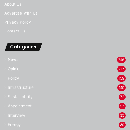
About Us
Advertise With Us
Privacy Policy
Contact Us
Categories
News
746
Opinion
217
Policy
159
Infrastructure
140
Sustainability
73
Appointment
37
Interview
35
Energy
30