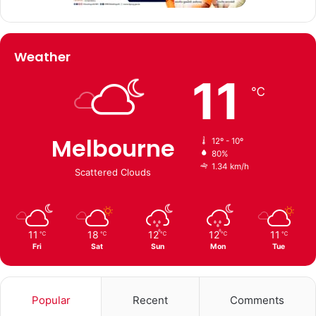
Weather
11
℃
Melbourne
12º - 10º
80%
1.34 km/h
Scattered Clouds
11
18
12
12
11
℃
℃
℃
℃
℃
Fri
Sat
Sun
Mon
Tue
Popular
Recent
Comments