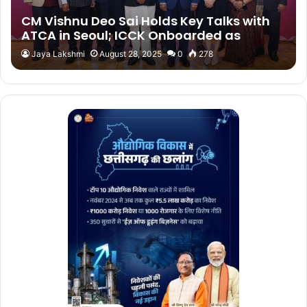
CM Vishnu Deo Sai Holds Key Talks with
ATCA in Seoul; ICCK Onboarded as
Knowledge Partner
Jaya Lakshmi
August 28, 2025
0
278