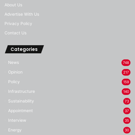
About Us
Advertise With Us
Privacy Policy
Contact Us
Categories
News
748
Opinion
217
Policy
159
Infrastructure
140
Sustainability
73
Appointment
37
Interview
35
Energy
30