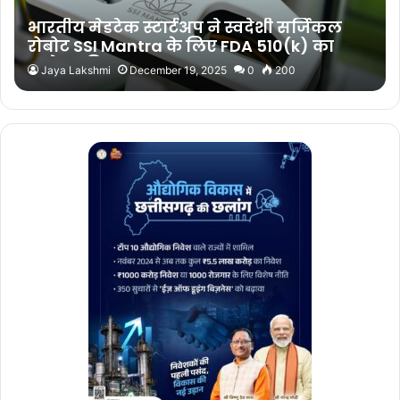
भारतीय मेडटेक स्टार्टअप ने स्वदेशी सर्जिकल
रोबोट SSI Mantra के लिए FDA 510(k) का
आवेदन किया
Jaya Lakshmi
December 19, 2025
0
200