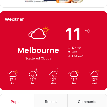
Weather
11
℃
Melbourne
12º - 9º
78%
1.34 km/h
Scattered Clouds
17
12
12
11
12
℃
℃
℃
℃
℃
Sat
Sun
Mon
Tue
Wed
Popular
Recent
Comments