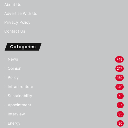
About Us
Advertise With Us
Privacy Policy
Contact Us
Categories
News
748
Opinion
217
Policy
159
Infrastructure
140
Sustainability
73
Appointment
37
Interview
35
Energy
30