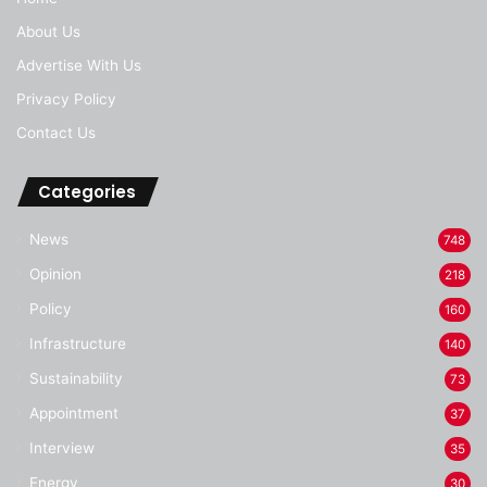
About Us
Advertise With Us
Privacy Policy
Contact Us
Categories
News
748
Opinion
218
Policy
160
Infrastructure
140
Sustainability
73
Appointment
37
Interview
35
Energy
30