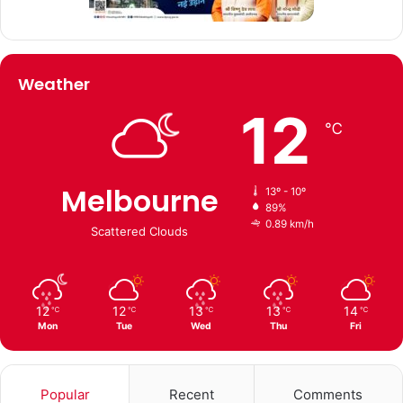
Weather
12
℃
Melbourne
13º - 10º
89%
0.89 km/h
Scattered Clouds
12
12
13
13
14
℃
℃
℃
℃
℃
Mon
Tue
Wed
Thu
Fri
Popular
Recent
Comments