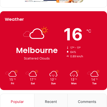
Weather
16
℃
Melbourne
17º - 11º
64%
0.89 km/h
Scattered Clouds
15
17
12
12
14
℃
℃
℃
℃
℃
Fri
Sat
Sun
Mon
Tue
Popular
Recent
Comments