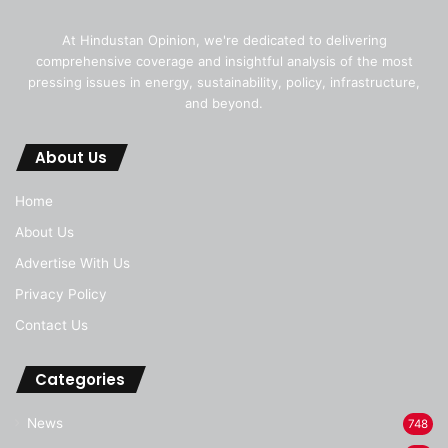
At Hindustan Opinion, we're dedicated to delivering
comprehensive coverage and insightful analysis of the most
pressing issues in energy, sustainability, policy, infrastructure,
and beyond.
About Us
Home
About Us
Advertise With Us
Privacy Policy
Contact Us
Categories
News
748