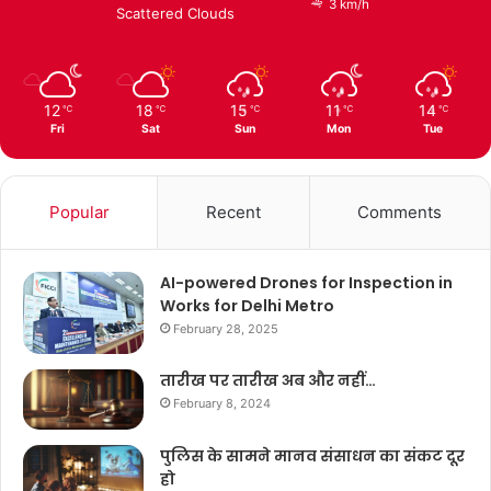
3 km/h
Scattered Clouds
12
18
15
11
14
℃
℃
℃
℃
℃
Fri
Sat
Sun
Mon
Tue
Popular
Recent
Comments
AI-powered Drones for Inspection in
Works for Delhi Metro
February 28, 2025
तारीख पर तारीख अब और नहीं…
February 8, 2024
पुलिस के सामने मानव संसाधन का संकट दूर
हो