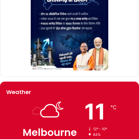
Weather
11
℃
Melbourne
12º - 10º
84%