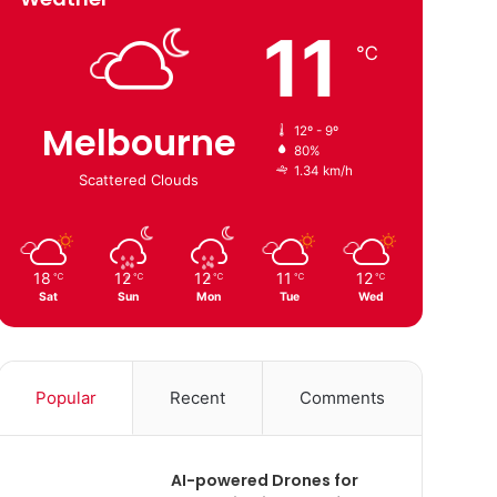
11
℃
Melbourne
12º - 9º
80%
1.34 km/h
Scattered Clouds
18
12
12
11
12
℃
℃
℃
℃
℃
Sat
Sun
Mon
Tue
Wed
Popular
Recent
Comments
AI-powered Drones for