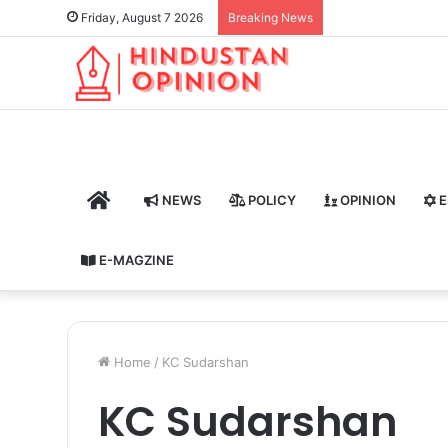
Friday, August 7 2026
Breaking News
HOME
NEWS
POLICY
OPINION
E
E-MAGZINE
Home
/
KC Sudarshan
KC Sudarshan