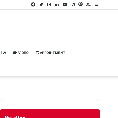
Facebook
Twitter
Pinterest
LinkedIn
YouTube
Instagram
Log
Random
Sidebar
In
Article
IEW
VIDEO
APPOINTMENT
Weather