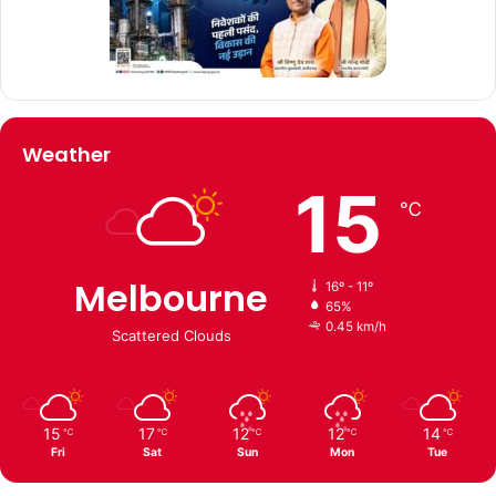
Weather
15
℃
Melbourne
16º - 11º
65%
0.45 km/h
Scattered Clouds
15
17
12
12
14
℃
℃
℃
℃
℃
Fri
Sat
Sun
Mon
Tue