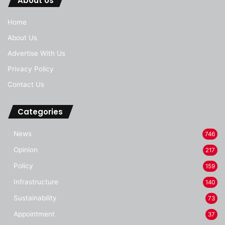
About Us
Home
About Us
Advertise With Us
Privacy Policy
Contact Us
Categories
News
746
Opinion
217
Policy
159
Infrastructure
140
Sustainability
73
Appointment
37