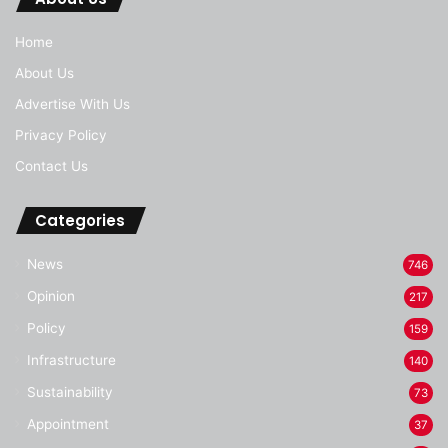
Home
About Us
Advertise With Us
Privacy Policy
Contact Us
Categories
News
746
Opinion
217
Policy
159
Infrastructure
140
Sustainability
73
Appointment
37