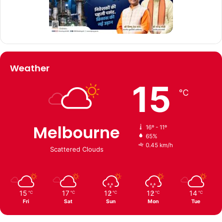
Weather
15
℃
Melbourne
16º - 11º
65%
0.45 km/h
Scattered Clouds
15
17
12
12
14
℃
℃
℃
℃
℃
Fri
Sat
Sun
Mon
Tue