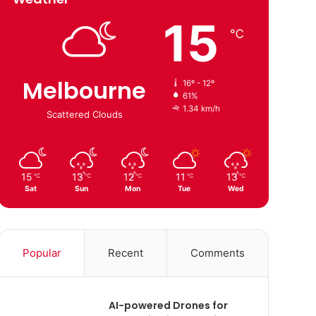
15
℃
Melbourne
16º - 12º
61%
1.34 km/h
Scattered Clouds
15
13
12
11
13
℃
℃
℃
℃
℃
Sat
Sun
Mon
Tue
Wed
Popular
Recent
Comments
AI-powered Drones for