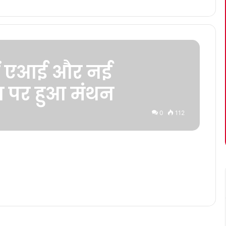
ें एआई और नई
ा पर हुआ मंथन
0
112