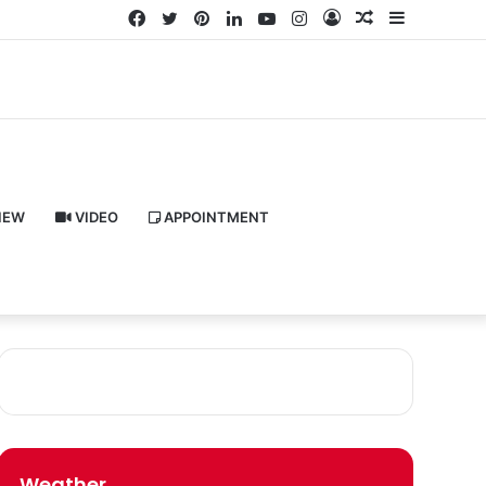
Facebook
Twitter
Pinterest
LinkedIn
YouTube
Instagram
Log
Random
Sidebar
In
Article
IEW
VIDEO
APPOINTMENT
Weather