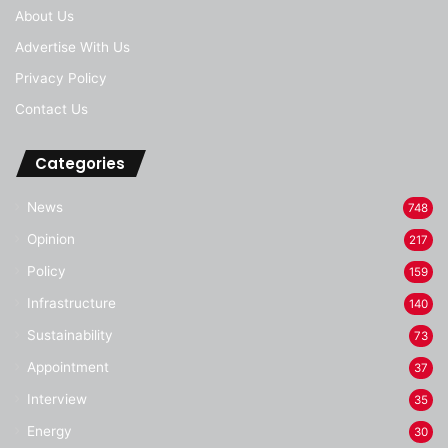
About Us
Advertise With Us
Privacy Policy
Contact Us
Categories
News
748
Opinion
217
Policy
159
Infrastructure
140
Sustainability
73
Appointment
37
Interview
35
Energy
30