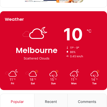
Weather
10
℃
Melbourne
11º - 9º
86%
0.45 km/h
Scattered Clouds
11
18
15
11
14
℃
℃
℃
℃
℃
Fri
Sat
Sun
Mon
Tue
Popular
Recent
Comments