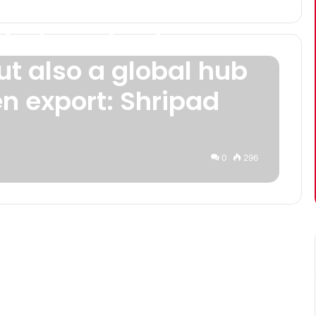
India not only a
t also a global hub
n export: Shripad
0
296