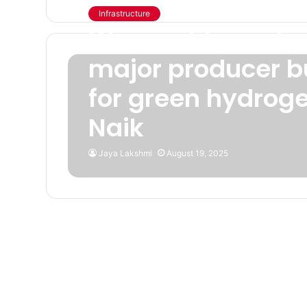
Infrastructure
We want to make 
major producer bu
for green hydroge
Naik
Jaya Lakshmi
August 19, 2025