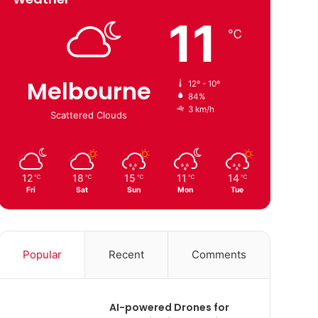
11
℃
Melbourne
12º - 10º
84%
3 km/h
Scattered Clouds
12
18
15
11
14
℃
℃
℃
℃
℃
Fri
Sat
Sun
Mon
Tue
Popular
Recent
Comments
AI-powered Drones for