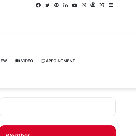
Facebook
Twitter
Pinterest
LinkedIn
YouTube
Instagram
Log
Random
Sidebar
In
Article
IEW
VIDEO
APPOINTMENT
Weather