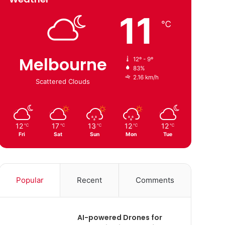
11
℃
Melbourne
12º - 9º
83%
2.16 km/h
Scattered Clouds
12
17
13
12
12
℃
℃
℃
℃
℃
Fri
Sat
Sun
Mon
Tue
Popular
Recent
Comments
AI-powered Drones for