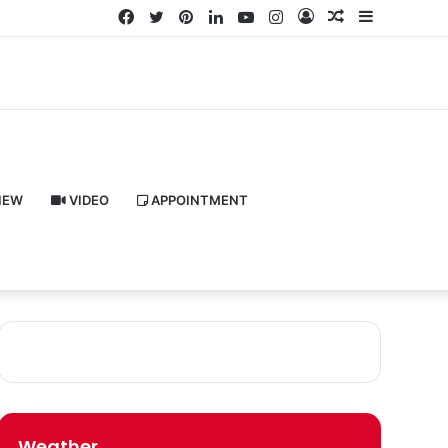
Facebook
Twitter
Pinterest
LinkedIn
YouTube
Instagram
Log
Random
Sidebar
In
Article
IEW
VIDEO
APPOINTMENT
Weather