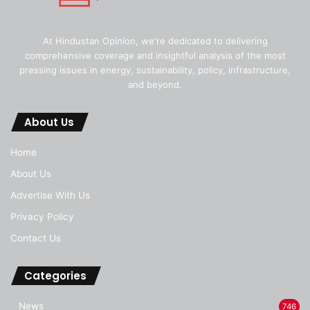
At Hindustan Opinion, we're dedicated to delivering
comprehensive coverage and insightful analysis of the most
pressing issues in energy, sustainability, policy, infrastructure,
and beyond.
About Us
Home
About Us
Advertise With Us
Privacy Policy
Contact Us
Categories
News
746