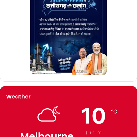
Weather
10
℃
Melbourne
11º - 9º