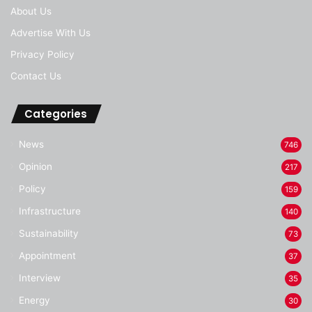
About Us
Advertise With Us
Privacy Policy
Contact Us
Categories
News
746
Opinion
217
Policy
159
Infrastructure
140
Sustainability
73
Appointment
37
Interview
35
Energy
30