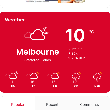
Weather
10
℃
Melbourne
11º - 10º
89%
2.25 km/h
Scattered Clouds
11
16
16
12
13
℃
℃
℃
℃
℃
Thu
Fri
Sat
Sun
Mon
Popular
Recent
Comments