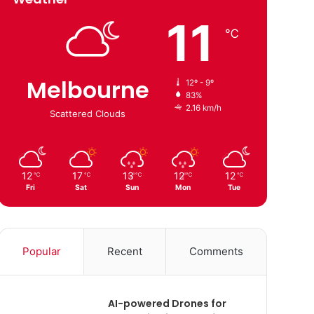
11
℃
Melbourne
12º - 9º
83%
2.16 km/h
Scattered Clouds
12
17
13
12
12
℃
℃
℃
℃
℃
Fri
Sat
Sun
Mon
Tue
Popular
Recent
Comments
AI-powered Drones for