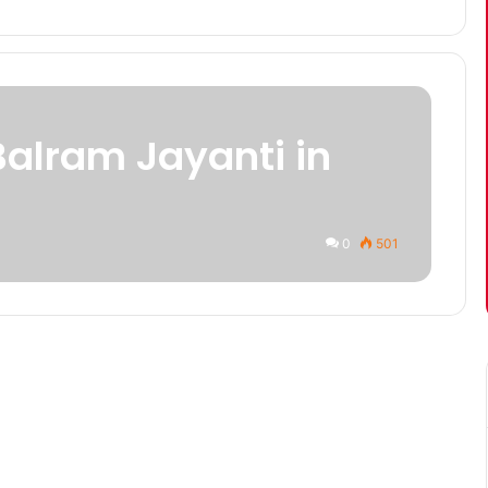
Balram Jayanti in
0
501