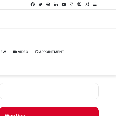
Facebook
Twitter
Pinterest
LinkedIn
YouTube
Instagram
Log
Random
Sidebar
In
Article
IEW
VIDEO
APPOINTMENT
Weather