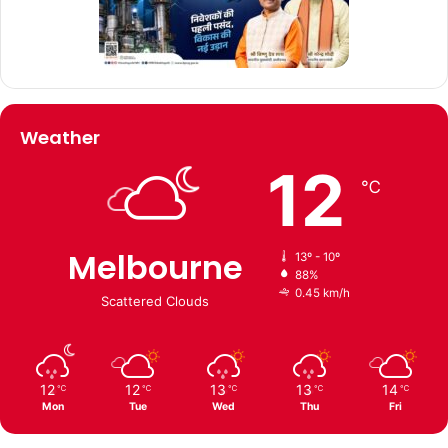
Weather
12
℃
Melbourne
13º - 10º
88%
0.45 km/h
Scattered Clouds
12
12
13
13
14
℃
℃
℃
℃
℃
Mon
Tue
Wed
Thu
Fri