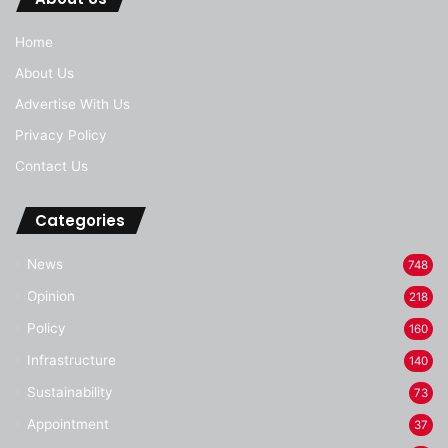
Home
About Us
Advertise With Us
Privacy Policy
Contact Us
Categories
News
748
Opinion
218
Policy
160
Infrastructure
140
Sustainability
73
Appointment
37