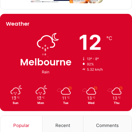
Weather
12
℃
Melbourne
13º - 8º
92%
5.32 km/h
Rain
13
12
11
13
13
℃
℃
℃
℃
℃
Sun
Mon
Tue
Wed
Thu
Popular
Recent
Comments