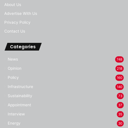
About Us
Advertise With Us
Privacy Policy
Contact Us
Categories
News
748
Opinion
218
Policy
160
Infrastructure
140
Sustainability
73
Appointment
37
Interview
35
Energy
30