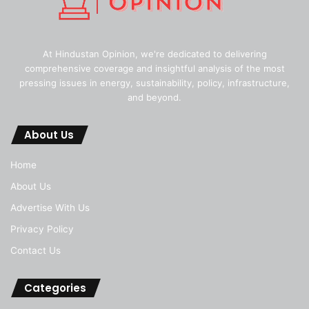
At Hindustan Opinion, we're dedicated to delivering
comprehensive coverage and insightful analysis of the most
pressing issues in energy, sustainability, policy, infrastructure,
and beyond.
About Us
Home
About Us
Advertise With Us
Privacy Policy
Contact Us
Categories