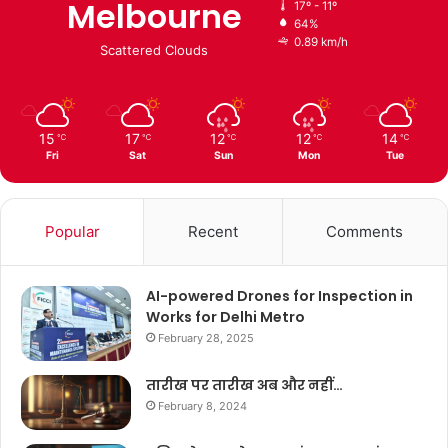
Melbourne
17º - 11º
64%
0.89 km/h
Scattered Clouds
15
17
12
12
14
℃
℃
℃
℃
℃
Fri
Sat
Sun
Mon
Tue
Popular
Recent
Comments
AI-powered Drones for Inspection in
Works for Delhi Metro
February 28, 2025
तारीख पर तारीख अब और नहीं…
February 8, 2024