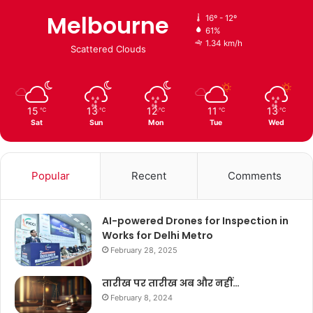
Melbourne
16º - 12º
61%
1.34 km/h
Scattered Clouds
15
13
12
11
13
℃
℃
℃
℃
℃
Sat
Sun
Mon
Tue
Wed
Popular
Recent
Comments
AI-powered Drones for Inspection in
Works for Delhi Metro
February 28, 2025
तारीख पर तारीख अब और नहीं…
February 8, 2024