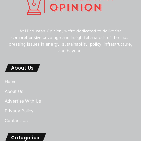
At Hindustan Opinion, we're dedicated to delivering
comprehensive coverage and insightful analysis of the most
pressing issues in energy, sustainability, policy, infrastructure,
and beyond.
About Us
Home
About Us
Advertise With Us
Privacy Policy
Contact Us
Categories