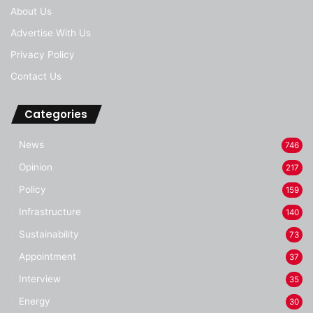
About Us
Advertise With Us
Privacy Policy
Contact Us
Categories
News
746
Opinion
217
Policy
159
Infrastructure
140
Sustainability
73
Appointment
37
Interview
35
Energy
30