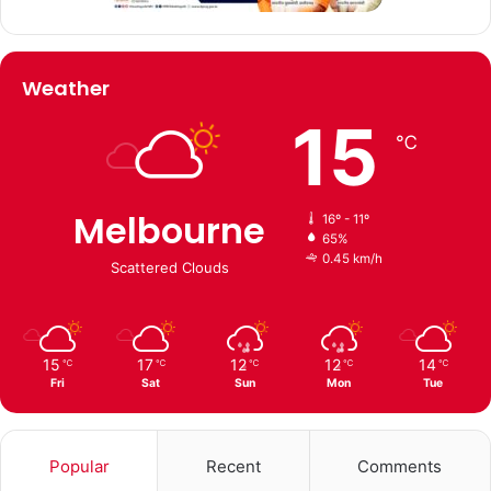
Weather
15
℃
Melbourne
16º - 11º
65%
0.45 km/h
Scattered Clouds
15
17
12
12
14
℃
℃
℃
℃
℃
Fri
Sat
Sun
Mon
Tue
Popular
Recent
Comments