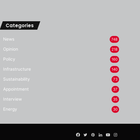
Categories
News
748
Opinion
218
Policy
160
Infrastructure
140
Sustainability
73
Appointment
37
Interview
35
Energy
30
Facebook
Twitter
Pinterest
LinkedIn
YouTube
Instagram