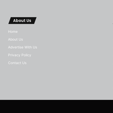
About Us
Home
About Us
Advertise With Us
Privacy Policy
Contact Us