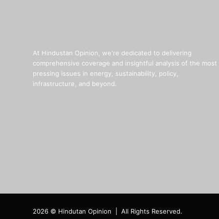
At Hindustan Opinion, we're dedicated to delivering
comprehensive coverage and insightful analysis of the most
pressing issues in energy, sustainability, policy,
infrastructure, and beyond.
2026 © Hindutan Opinion | All Rights Reserved.