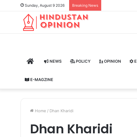
Sunday, August 9 2026
Breaking News
HOME
NEWS
POLICY
OPINION
E
E-MAGZINE
Home
/
Dhan Kharidi
Dhan Kharidi