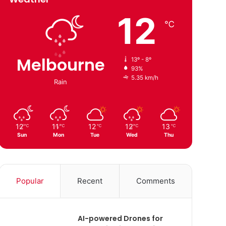
12
℃
Melbourne
13º - 8º
93%
5.35 km/h
Rain
12
11
12
12
13
℃
℃
℃
℃
℃
Sun
Mon
Tue
Wed
Thu
Popular
Recent
Comments
AI-powered Drones for