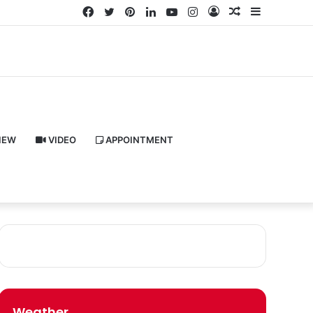
Facebook
Twitter
Pinterest
LinkedIn
YouTube
Instagram
Log
Random
Sidebar
In
Article
IEW
VIDEO
APPOINTMENT
Weather