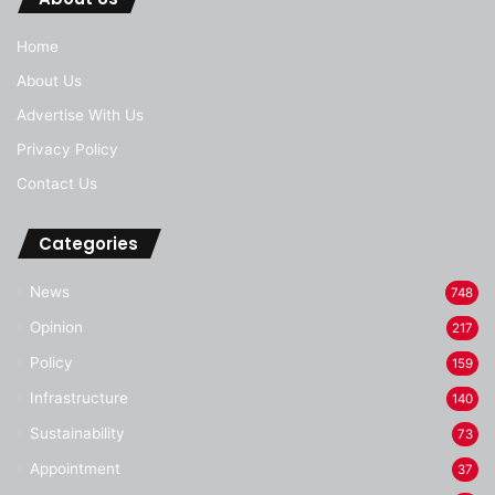
Home
About Us
Advertise With Us
Privacy Policy
Contact Us
Categories
News
748
Opinion
217
Policy
159
Infrastructure
140
Sustainability
73
Appointment
37