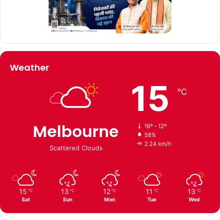
Weather
15
℃
Melbourne
16º - 12º
58%
2.24 km/h
Scattered Clouds
15
13
12
11
13
℃
℃
℃
℃
℃
Sat
Sun
Mon
Tue
Wed