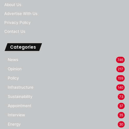
About Us
Advertise With Us
Privacy Policy
Contact Us
Categories
News
746
Opinion
217
Policy
159
Infrastructure
140
Sustainability
73
Appointment
37
Interview
35
Energy
30