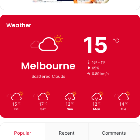
Weather
15
℃
Melbourne
16º - 11º
65%
0.89 km/h
Scattered Clouds
15
17
12
12
14
℃
℃
℃
℃
℃
Fri
Sat
Sun
Mon
Tue
Popular
Recent
Comments