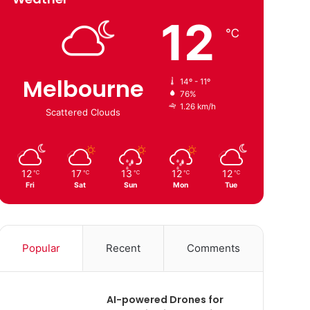
12
℃
Melbourne
14º - 11º
76%
1.26 km/h
Scattered Clouds
12
17
13
12
12
℃
℃
℃
℃
℃
Fri
Sat
Sun
Mon
Tue
Popular
Recent
Comments
AI-powered Drones for