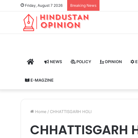
Friday, August 7 2026
Breaking News
HOME
NEWS
POLICY
OPINION
E
E-MAGZINE
Home
/
CHHATTISGARH HOLI
CHHATTISGARH H