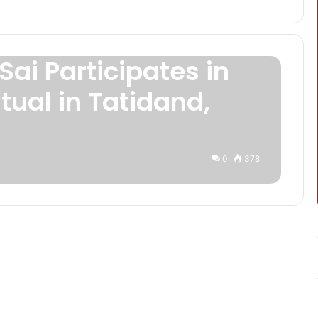
ai Participates in
ual in Tatidand,
0
378