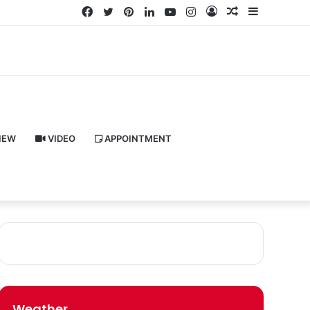
Facebook
Twitter
Pinterest
LinkedIn
YouTube
Instagram
Log
Random
Sidebar
In
Article
IEW
VIDEO
APPOINTMENT
Weather