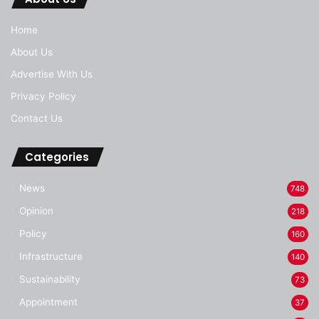
Home
About Us
Advertise With Us
Privacy Policy
Contact Us
Categories
News
748
Opinion
218
Policy
160
Infrastructure
140
Sustainability
73
Appointment
37