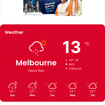
Weather
13
℃
Melbourne
14º - 8º
84%
0.89 km/h
Heavy Rain
13
12
11
13
13
℃
℃
℃
℃
℃
Sun
Mon
Tue
Wed
Thu