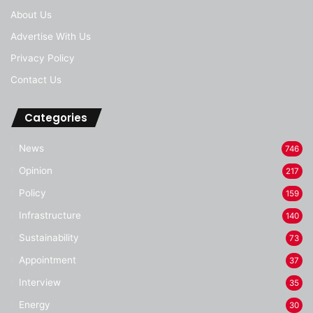
About Us
Advertise With Us
Privacy Policy
Contact Us
Categories
News
746
Opinion
217
Policy
159
Infrastructure
140
Sustainability
73
Appointment
37
Interview
35
Energy
30