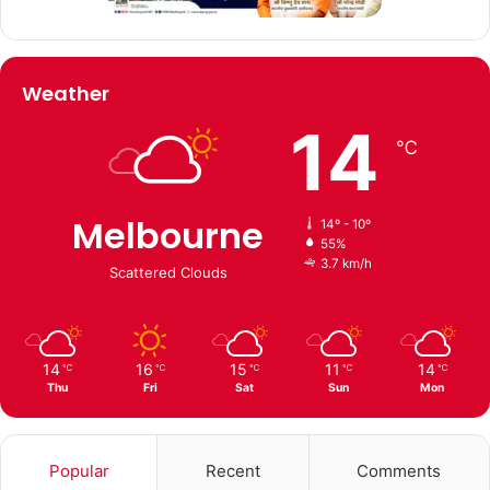
Weather
14
℃
Melbourne
14º - 10º
55%
3.7 km/h
Scattered Clouds
14
16
15
11
14
℃
℃
℃
℃
℃
Thu
Fri
Sat
Sun
Mon
Popular
Recent
Comments