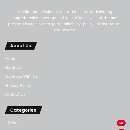
At Hindustan Opinion, we're dedicated to delivering
comprehensive coverage and insightful analysis of the most
pressing issues in energy, sustainability, policy, infrastructure,
and beyond.
About Us
Home
About Us
Advertise With Us
Privacy Policy
Contact Us
Categories
News
746