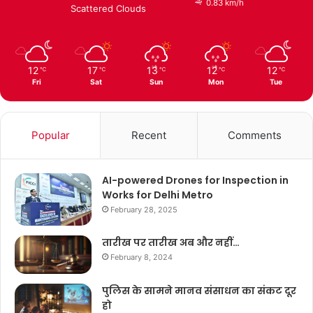
0.83 km/h
Scattered Clouds
12
17
13
12
12
℃
℃
℃
℃
℃
Fri
Sat
Sun
Mon
Tue
Popular
Recent
Comments
AI-powered Drones for Inspection in
Works for Delhi Metro
February 28, 2025
तारीख पर तारीख अब और नहीं…
February 8, 2024
पुलिस के सामने मानव संसाधन का संकट दूर
हो