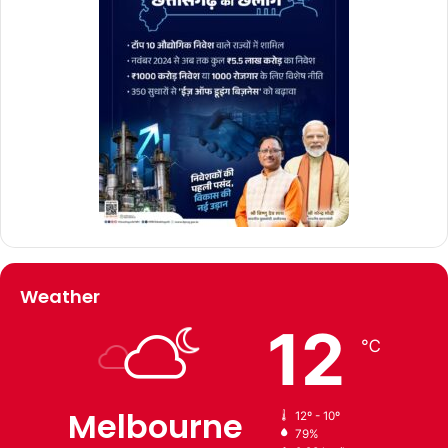
Weather
12
℃
Melbourne
12º - 10º
79%