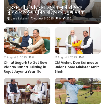
मुख्यमंत्री से एशियन अफ्रीकन पैसिफिक
पावरलिफ्टिंग चैंपियनशिप की स्वर्ण पदक
विजेता सुश्री नमी राय पारेख ने की मुलाकात
Jaya Lakshmi
August 6, 2025
0
256
August 3, 2025
0
August 1, 2025
0
Chhattisgarh to Get New
CM Vishnu Deo Sai meets
Vidhan Sabha Building in
Union Home Minister Amit
Rajat Jayanti Year: Sai
Shah