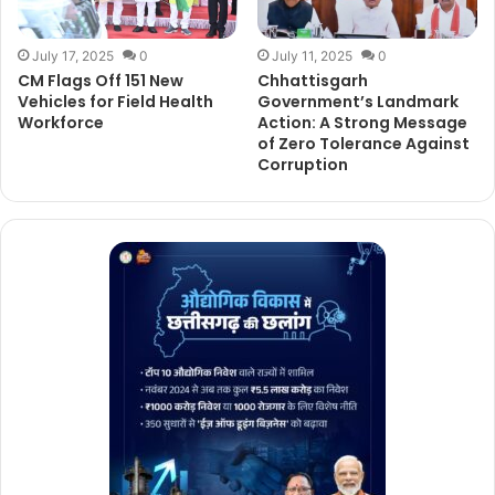
July 17, 2025
0
July 11, 2025
0
CM Flags Off 151 New
Chhattisgarh
Vehicles for Field Health
Government’s Landmark
Workforce
Action: A Strong Message
of Zero Tolerance Against
Corruption