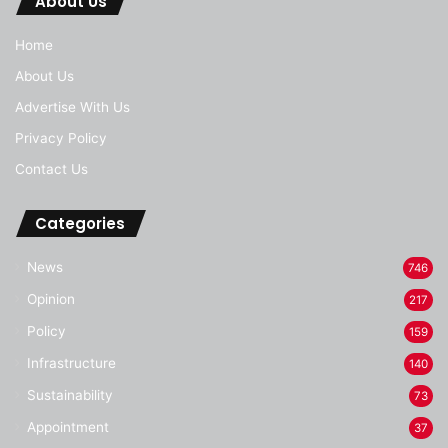
About Us
Home
About Us
Advertise With Us
Privacy Policy
Contact Us
Categories
News
746
Opinion
217
Policy
159
Infrastructure
140
Sustainability
73
Appointment
37