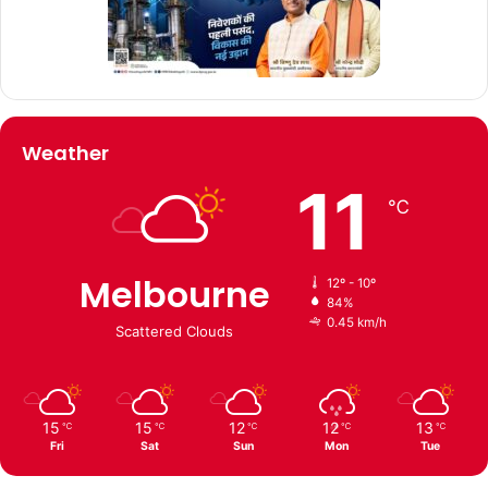
Weather
11
℃
Melbourne
12º - 10º
84%
0.45 km/h
Scattered Clouds
15
15
12
12
13
℃
℃
℃
℃
℃
Fri
Sat
Sun
Mon
Tue