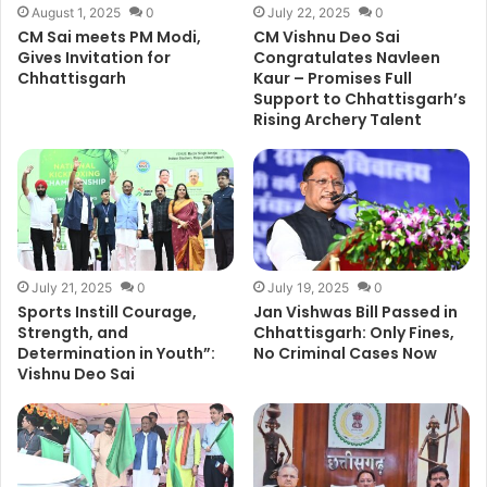
August 1, 2025
0
July 22, 2025
0
CM Sai meets PM Modi,
CM Vishnu Deo Sai
Gives Invitation for
Congratulates Navleen
Chhattisgarh
Kaur – Promises Full
Support to Chhattisgarh’s
Rising Archery Talent
July 21, 2025
0
July 19, 2025
0
Sports Instill Courage,
Jan Vishwas Bill Passed in
Strength, and
Chhattisgarh: Only Fines,
Determination in Youth”:
No Criminal Cases Now
Vishnu Deo Sai