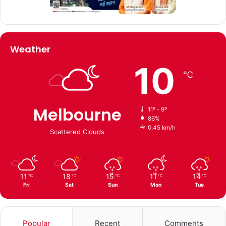
Weather
10
℃
Melbourne
11º - 9º
86%
0.45 km/h
Scattered Clouds
11
18
15
11
14
℃
℃
℃
℃
℃
Fri
Sat
Sun
Mon
Tue
Popular
Recent
Comments