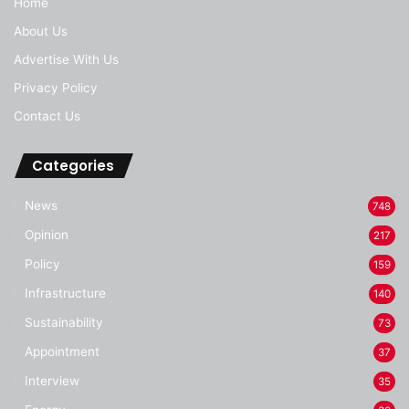
Home
About Us
Advertise With Us
Privacy Policy
Contact Us
Categories
News
748
Opinion
217
Policy
159
Infrastructure
140
Sustainability
73
Appointment
37
Interview
35