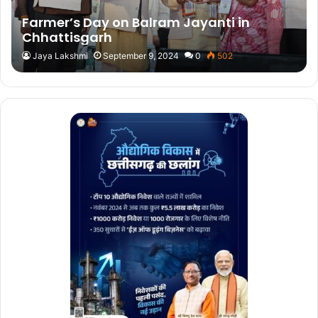
Farmer’s Day on Balram Jayanti in
Chhattisgarh
Jaya Lakshmi
September 9, 2024
0
502