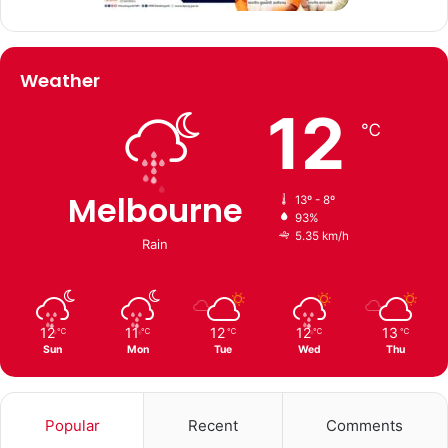
Weather
12
℃
Melbourne
13º - 8º
93%
5.35 km/h
Rain
12
11
12
12
13
℃
℃
℃
℃
℃
Sun
Mon
Tue
Wed
Thu
Popular
Recent
Comments