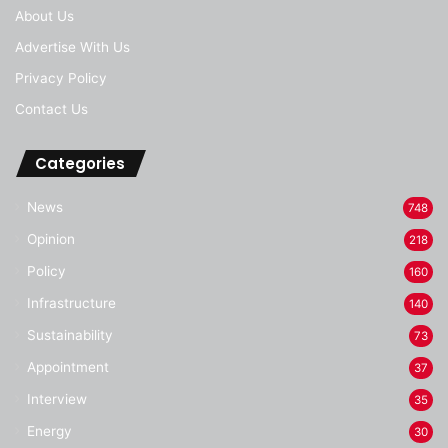
About Us
Advertise With Us
Privacy Policy
Contact Us
Categories
News
748
Opinion
218
Policy
160
Infrastructure
140
Sustainability
73
Appointment
37
Interview
35
Energy
30