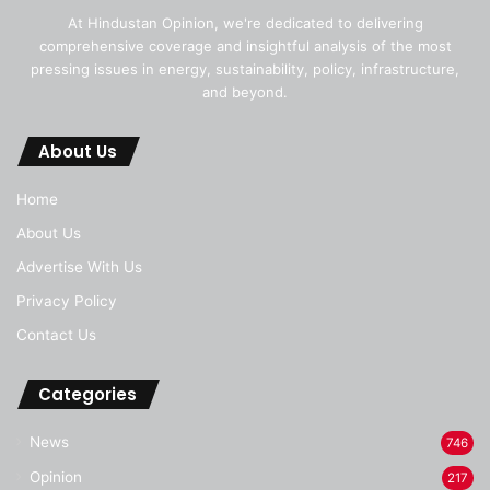
At Hindustan Opinion, we're dedicated to delivering
comprehensive coverage and insightful analysis of the most
pressing issues in energy, sustainability, policy, infrastructure,
and beyond.
About Us
Home
About Us
Advertise With Us
Privacy Policy
Contact Us
Categories
News
746
Opinion
217