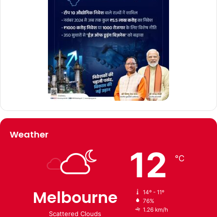
Weather
12
℃
Melbourne
14º - 11º
76%
1.26 km/h
Scattered Clouds