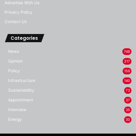
Advertise With Us
Privacy Policy
Contact Us
Categories
News
748
Opinion
217
Policy
159
Infrastructure
140
Sustainability
73
Appointment
37
Interview
35
Energy
30