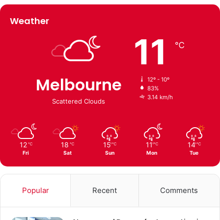
Weather
11
℃
Melbourne
12º - 10º
83%
3.14 km/h
Scattered Clouds
12
18
15
11
14
℃
℃
℃
℃
℃
Fri
Sat
Sun
Mon
Tue
Popular
Recent
Comments