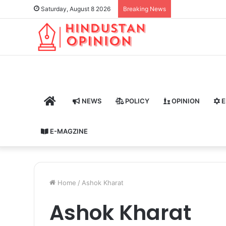
Saturday, August 8 2026
Breaking News
HOME
NEWS
POLICY
OPINION
E
E-MAGZINE
Home
/
Ashok Kharat
Ashok Kharat