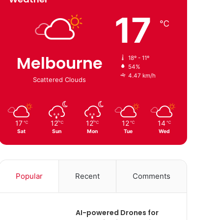
17
℃
Melbourne
18º - 11º
54%
4.47 km/h
Scattered Clouds
17
12
12
12
14
℃
℃
℃
℃
℃
Sat
Sun
Mon
Tue
Wed
Popular
Recent
Comments
AI-powered Drones for