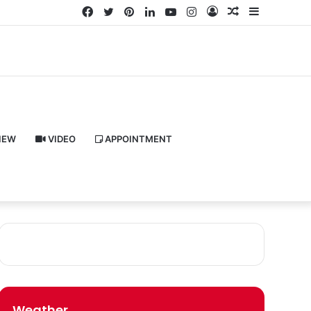
Facebook
Twitter
Pinterest
LinkedIn
YouTube
Instagram
Log
Random
Sidebar
In
Article
IEW
VIDEO
APPOINTMENT
Weather