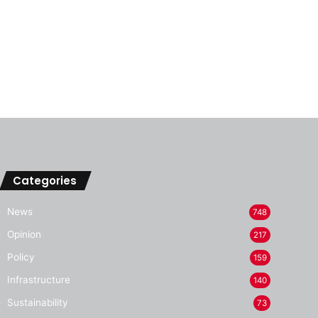
Categories
News
748
Opinion
217
Policy
159
Infrastructure
140
Sustainability
73