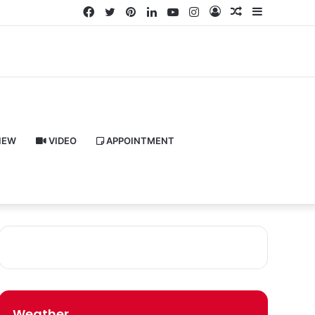
Facebook
Twitter
Pinterest
LinkedIn
YouTube
Instagram
Log
Random
Sidebar
In
Article
IEW
VIDEO
APPOINTMENT
Weather