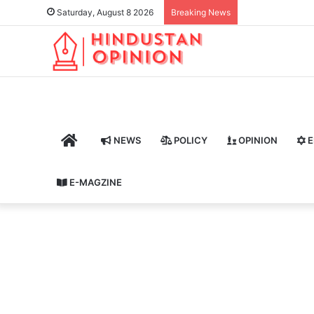
Saturday, August 8 2026
Breaking News
HOME
NEWS
POLICY
OPINION
E
E-MAGZINE
आ
त्म
News
नि
र्भ
र
ता