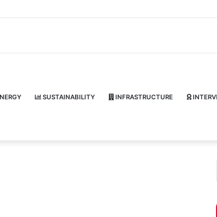
NERGY
SUSTAINABILITY
INFRASTRUCTURE
INTERV
रा
ष्ट्र
News
प
ति
ने
स्व