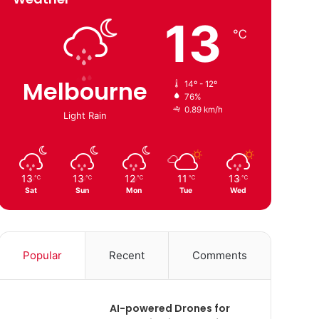
13
℃
Melbourne
14º - 12º
76%
0.89 km/h
Light Rain
13
13
12
11
13
℃
℃
℃
℃
℃
Sat
Sun
Mon
Tue
Wed
Popular
Recent
Comments
AI-powered Drones for