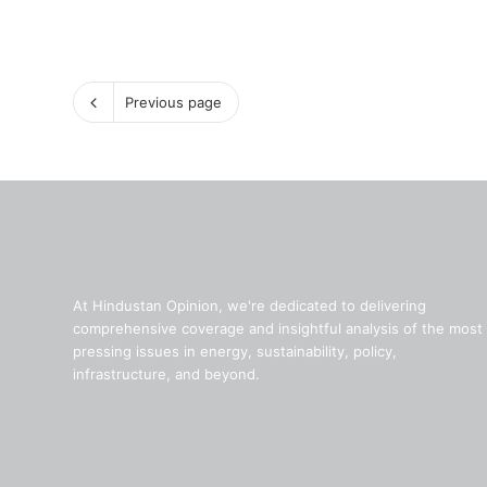
न
जा
ती
य
Previous page
सं
स्कृ
ति
से
क
रा
एं
गे
प
At Hindustan Opinion, we're dedicated to delivering
रि
comprehensive coverage and insightful analysis of the most
चि
pressing issues in energy, sustainability, policy,
त
infrastructure, and beyond.